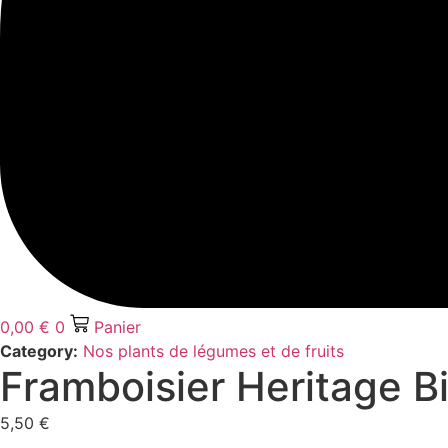
0,00
€
0
Panier
Category:
Nos plants de légumes et de fruits
Framboisier Heritage B
5,50
€