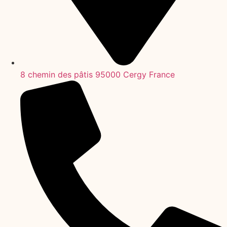
8 chemin des pâtis 95000 Cergy France