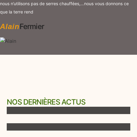
nous n’utilisons pas de serres chauffées,…nous vous donnons ce
que la terre rend
Fermier
Alain
Certificat bio valable jusqu’au
31/03/2027
NOS DERNIÈRES ACTUS
Notre magasin fermier est
Tous nos légumes et fruits
ouvert
sont bio, de saison et issus de
l’agriculture locale