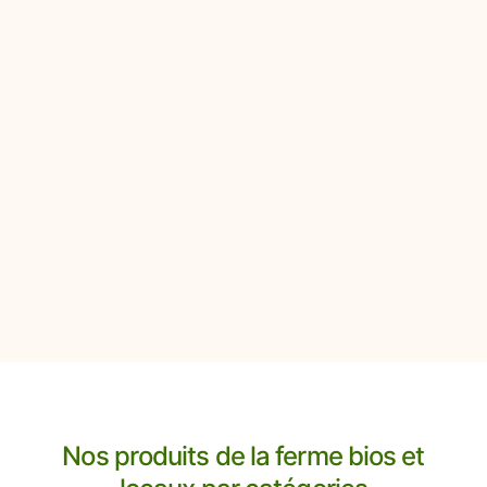
Des légumes
Des paniers bios
Les produits de
frais, bios
savoureux
nos
et locaux
collègues
Nos produits de la ferme bios et