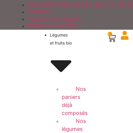
NOS POINTS RELAIS ET LIEUX DE VENTE
A PROPOS
FEUILLES DE CHOUX
NOUS CONTACTER
Légumes
0
et fruits bio
Nos
paniers
déjà
composés
Nos
légumes