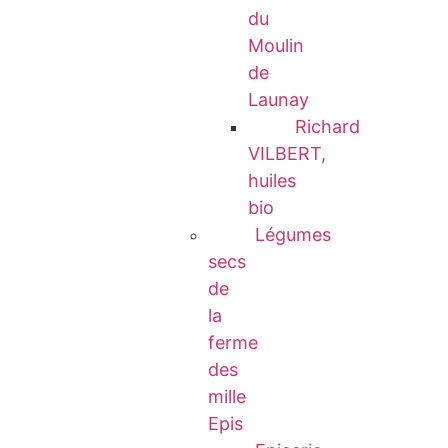
du
Moulin
de
Launay
Richard
VILBERT,
huiles
bio
Légumes
secs
de
la
ferme
des
mille
Epis