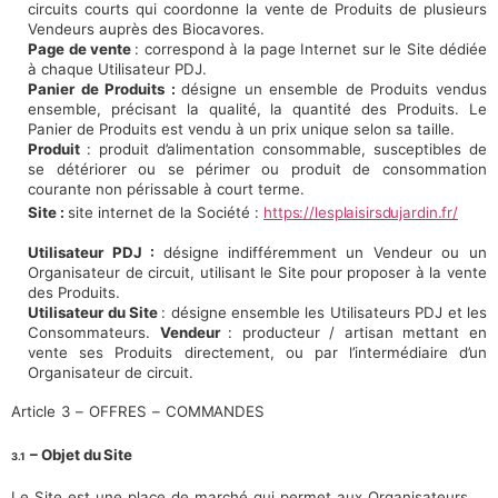
circuits courts qui coordonne la vente de Produits de plusieurs
Vendeurs auprès des Biocavores.
Page de vente
: correspond à la page Internet sur le Site dédiée
à chaque Utilisateur PDJ.
Panier de Produits :
désigne un ensemble de Produits vendus
ensemble, précisant la qualité, la quantité des Produits. Le
Panier de Produits est vendu à un prix unique selon sa taille.
Produit
: produit d’alimentation consommable, susceptibles de
se détériorer ou se périmer ou produit de consommation
courante non périssable à court terme.
Site :
site internet de la Société :
https://lesplaisirsdujardin.fr/
Utilisateur PDJ :
désigne indifféremment un Vendeur ou un
Organisateur de circuit, utilisant le Site pour proposer à la vente
des Produits.
Utilisateur du Site
: désigne ensemble les Utilisateurs PDJ et les
Consommateurs.
Vendeur
: producteur / artisan mettant en
vente ses Produits directement, ou par l’intermédiaire d’un
Organisateur de circuit.
Article
3
–
OFFRES
–
COMMANDES
– Objet du
Site
3.1
Le
Site
est
une
place
de
marché
qui
permet
aux
Organisateurs