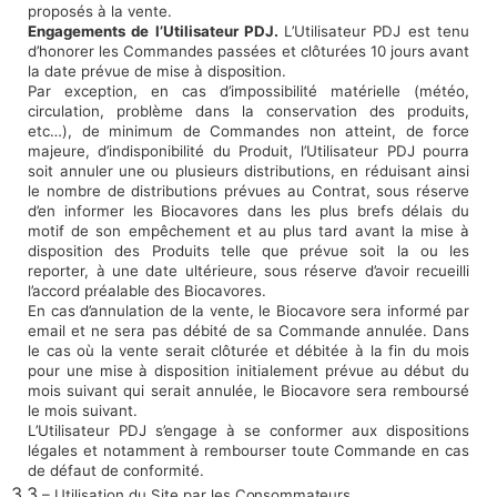
proposés à la vente.
Engagements de l’Utilisateur PDJ.
L’Utilisateur PDJ est tenu
d’honorer les Commandes passées et clôturées 10 jours avant
la date prévue de mise à
disposition.
Par exception, en cas d’impossibilité matérielle (météo,
circulation, problème dans la conservation des produits,
etc…), de minimum de Commandes non atteint, de force
majeure, d’indisponibilité du Produit, l’Utilisateur PDJ pourra
soit annuler une ou plusieurs distributions, en réduisant ainsi
le nombre de distributions prévues au Contrat, sous réserve
d’en informer les Biocavores dans les plus brefs délais du
motif de son empêchement et au plus tard avant la mise à
disposition des Produits telle que prévue soit la ou les
reporter, à une date ultérieure, sous réserve d’avoir recueilli
l’accord préalable des Biocavores.
En cas d’annulation de la vente, le Biocavore sera informé par
email et ne sera pas débité de sa Commande annulée. Dans
le cas où la vente serait clôturée et débitée à la fin du mois
pour une mise à disposition initialement prévue au début du
mois suivant qui serait annulée, le Biocavore sera remboursé
le mois suivant.
L’Utilisateur PDJ s’engage à se conformer aux dispositions
légales et notamment à rembourser toute Commande en cas
de défaut de conformité.
3.3
– Utilisation du Site par les
Consommateurs