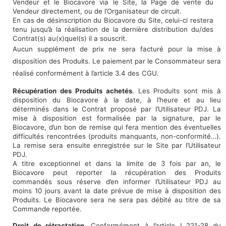
Vendeur et le Biocavore via le Site, la Page de vente du
Vendeur directement, ou de l’Organisateur de
circuit.
En cas de désinscription du Biocavore du Site, celui-ci restera
tenu jusqu’à la réalisation de la dernière distribution du/des
Contrat(s) au(x)quel(s) il a souscrit.
Aucun supplément de prix ne sera facturé pour la mise à
disposition des
Produits.
Le paiement par le Consommateur sera
réalisé conformément à l’article 3.4 des
CGU.
Récupération des Produits achetés
. Les Produits sont mis à
disposition du Biocavore à la date, à l’heure et au lieu
déterminés dans le Contrat proposé par l’Utilisateur PDJ. La
mise à disposition est formalisée par la signature, par le
Biocavore, d’un bon de remise qui fera mention des éventuelles
difficultés rencontrées (produits manquants, non-conformité…).
La remise sera ensuite enregistrée sur le Site par l’Utilisateur
PDJ.
A titre exceptionnel et dans la limite de 3 fois par an, le
Biocavore peut reporter la récupération des Produits
commandés sous réserve d’en informer l’Utilisateur PDJ au
moins 10 jours avant la date prévue de mise à disposition des
Produits. Le Biocavore sera ne sera pas débité au titre de sa
Commande reportée.
Droit de rétractation
. Conformément à l’article L.221-28 du