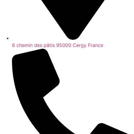
8 chemin des pâtis 95000 Cergy France