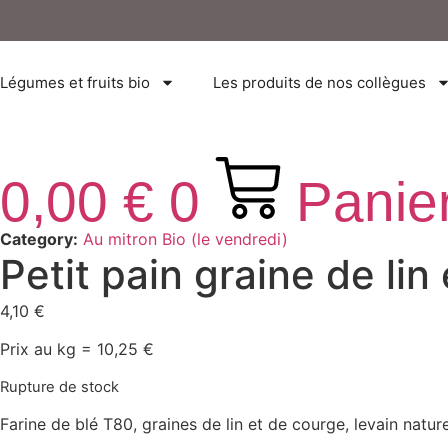
Aller
au
contenu
Légumes et fruits bio
Les produits de nos collègues
0,00
€
0
Panie
Category:
Au mitron Bio (le vendredi)
Petit pain graine de l
4,10
€
Prix au kg = 10,25 €
Rupture de stock
Farine de blé T80, graines de lin et de courge, levain natur