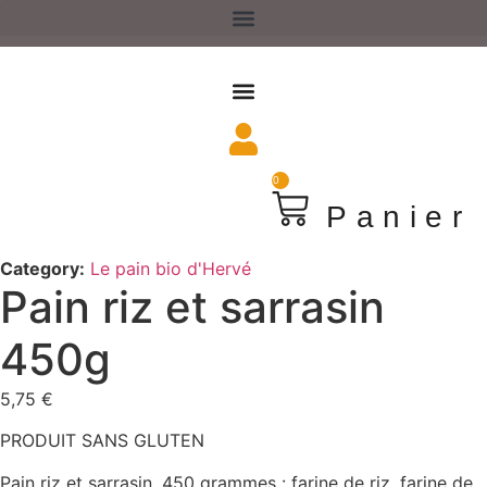
Aller
au
contenu
0
Panier
Category:
Le pain bio d'Hervé
Pain riz et sarrasin
450g
5,75
€
PRODUIT SANS GLUTEN
Pain riz et sarrasin, 450 grammes : farine de riz, farine de