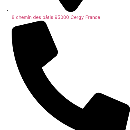
8 chemin des pâtis 95000 Cergy France