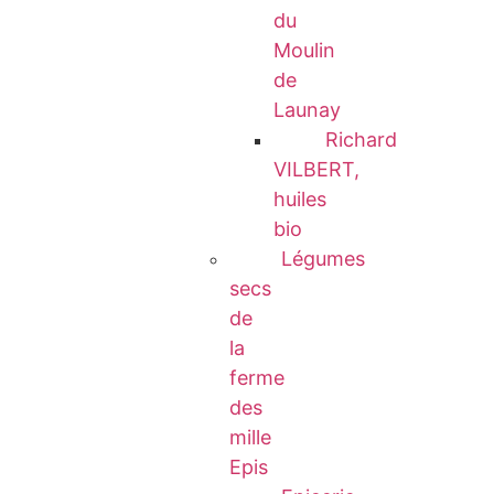
du
Moulin
de
Launay
Richard
VILBERT,
huiles
bio
Légumes
secs
de
la
ferme
des
mille
Epis