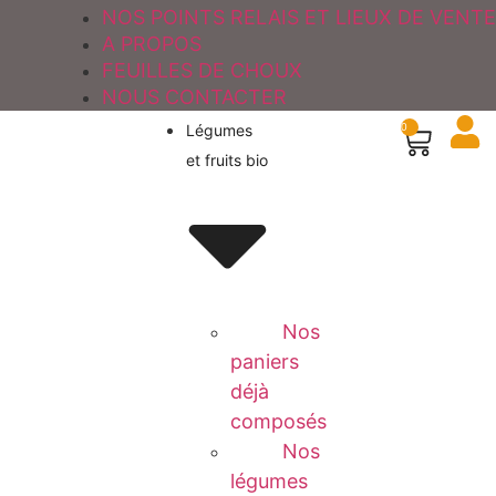
NOS POINTS RELAIS ET LIEUX DE VENTE
A PROPOS
FEUILLES DE CHOUX
NOUS CONTACTER
Légumes
0
et fruits bio
Nos
paniers
déjà
composés
Nos
légumes