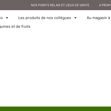
NOS POINTS RELAIS ET LIEUX DE VENTE
A PROP
io
Les produits de nos collègues
Au magasin à 
gumes et de fruits