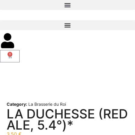
0
Category:
La Brasserie du Roi
LA DUCHESSE (RED
ALE, 5.4°)*
3,50
€