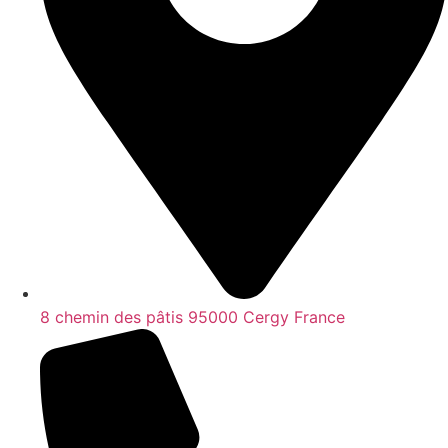
8 chemin des pâtis 95000 Cergy France