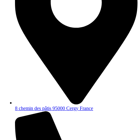
8 chemin des pâtis 95000 Cergy France