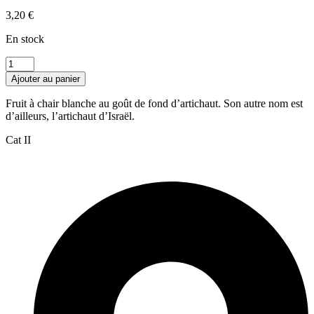
3,20
€
En stock
quantité
de
Ajouter au panier
Pâtisson
jaune
Fruit à chair blanche au goût de fond d’artichaut. Son autre nom est
d’ailleurs, l’artichaut d’Israël.
Cat II