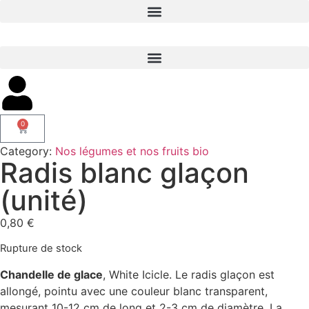
0
Category:
Nos légumes et nos fruits bio
Radis blanc glaçon
(unité)
0,80
€
Rupture de stock
Chandelle de glace
, White Icicle. Le radis glaçon est
allongé, pointu avec une couleur blanc transparent,
mesurant 10-12 cm de long et 2-3 cm de diamètre. La