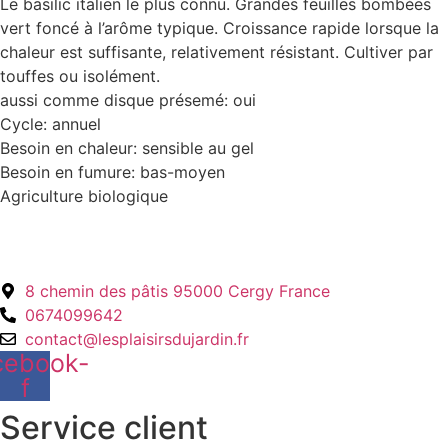
Le basilic italien le plus connu. Grandes feuilles bombées
vert foncé à l’arôme typique. Croissance rapide lorsque la
chaleur est suffisante, relativement résistant. Cultiver par
touffes ou isolément.
aussi comme disque présemé: oui
Cycle: annuel
Besoin en chaleur: sensible au gel
Besoin en fumure: bas-moyen
Agriculture biologique
8 chemin des pâtis 95000 Cergy France
0674099642
contact@lesplaisirsdujardin.fr
cebook-
f
Service client