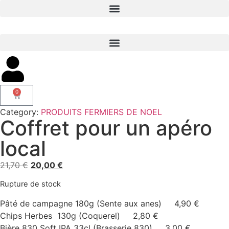
0
Category:
PRODUITS FERMIERS DE NOEL
Coffret pour un apéro
local
21,70
€
20,00
€
Rupture de stock
Pâté de campagne 180g (Sente aux anes) 4,90 €
Chips Herbes 130g (Coquerel) 2,80 €
Bière 830 Soft IPA 33cl (Brasserie 830) 3,00 €